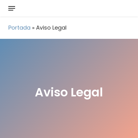
Skip
Menu
to
main
Portada
»
Aviso Legal
content
Aviso Legal